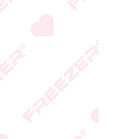
גבי האריזה
* טעות סופר בתיאור המוצר
או במחירו לא תחייב את
החברה
* ט.ל.ח.