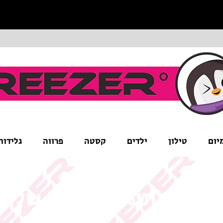
יום
טילון
ילדים
קסטה
פרווה
גלידות
ים לב לתנאי המבצע של ה