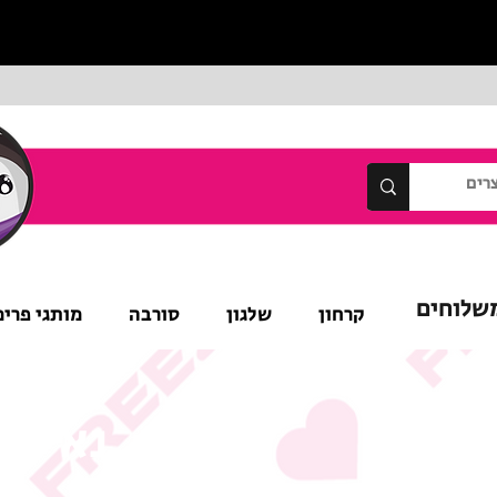
שלוחים
קרחון
שלגון
סורבה
מותגי פרימ
נא לש