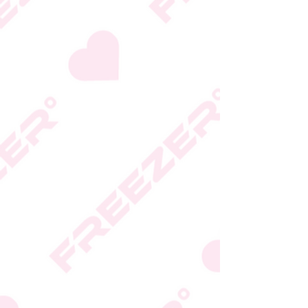
המידע המעודכן מופיע על
גבי האריזה
* טעות סופר בתיאור המוצר
או במחירו לא תחייב את
החברה
* ט.ל.ח.