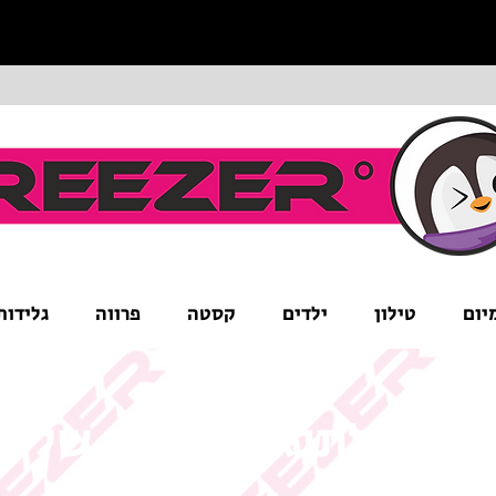
יום
טילון
ילדים
קסטה
פרווה
גלידות
ים לב לתנאי המבצע של ה