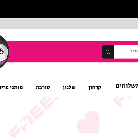
שלוחים
קרחון
שלגון
סורבה
מותגי פרימ
נא לש