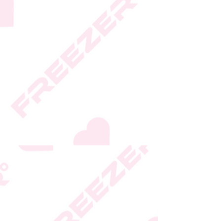
או במחירו לא תחייב את
החברה
* ט.ל.ח.