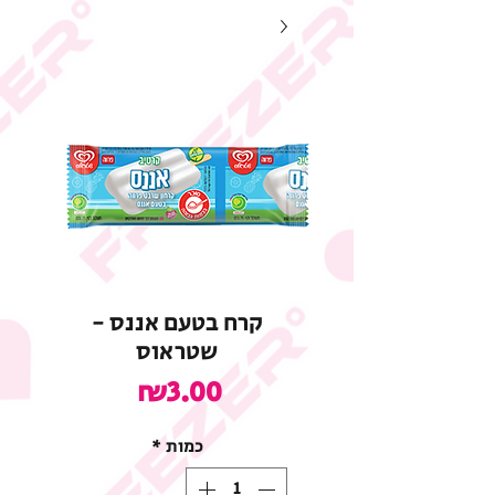
קרח בטעם אננס -
שטראוס
מחיר
₪3.00
כמות
*