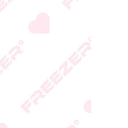
היצרן או גוף הכשרות;
המידע המעודכן מופיע על
גבי האריזה
* טעות סופר בתיאור המוצר
או במחירו לא תחייב את
החברה
* ט.ל.ח.