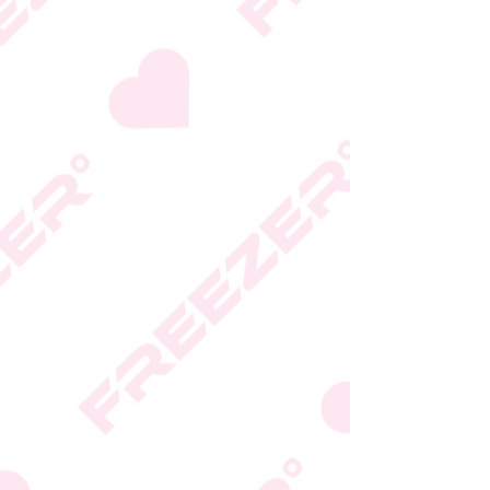
המידע המעודכן מופיע על
גבי האריזה
* טעות סופר בתיאור המוצר
או במחירו לא תחייב את
החברה
* ט.ל.ח.