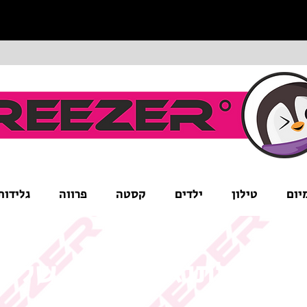
יום
טילון
ילדים
קסטה
פרווה
גלידות
ים לב לתנאי המבצע של ה