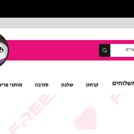
שלוחים
קרחון
שלגון
סורבה
מותגי פרימ
נא לש