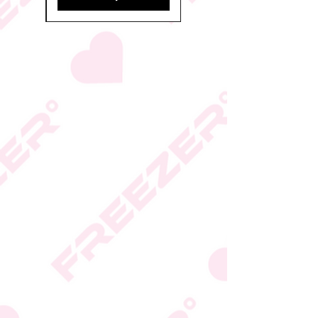
* ייתכנו שינויים בסימון
הכשרות על פי החלטת
היצרן או גוף הכשרות;
המידע המעודכן מופיע על
גבי האריזה
* טעות סופר בתיאור המוצר
או במחירו לא תחייב את
החברה
* ט.ל.ח.