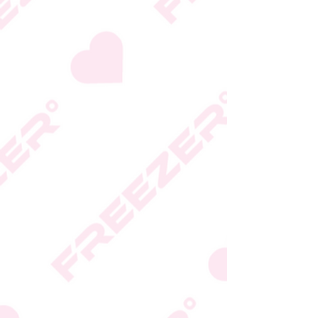
היצרן או גוף הכשרות;
המידע המעודכן מופיע על
גבי האריזה
* טעות סופר בתיאור המוצר
או במחירו לא תחייב את
החברה
* ט.ל.ח.