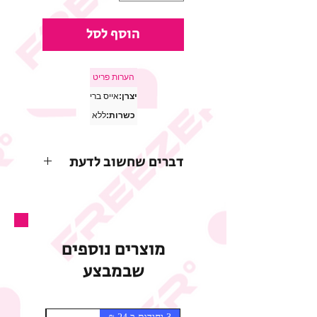
הוסף לסל
הערות פריט
יצרן:
אייס ברי
כשרות:
ללא
דברים שחשוב לדעת
* התמונות להמחשה בלבד
* החברה שומרת לעצמה את
הזכות לשנות או להפסיק
מוצרים נוספים
את המבצע בכל עת וללא
שבמבצע
הודעה מוקדמת
* רכיבי המוצר, משקלו,
ערכיו התזונתיים ועיצוב