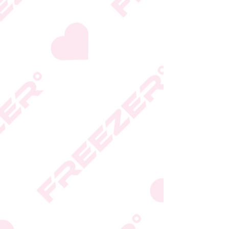
גבי האריזה
* טעות סופר בתיאור המוצר
או במחירו לא תחייב את
החברה
* ט.ל.ח.