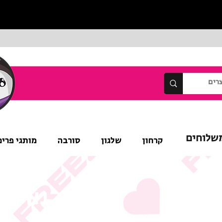
שלוחים
קרחון
שלגון
סורבה
מותגי פרימ
נא לש