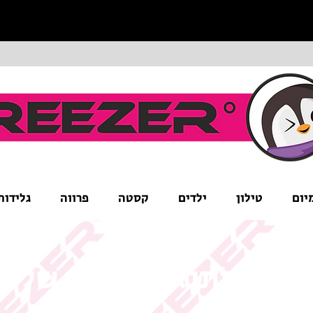
יום
טילון
ילדים
קסטה
פרווה
גלידות
ים לב לתנאי המבצע של ה