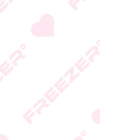
היצרן או גוף הכשרות;
המידע המעודכן מופיע על
גבי האריזה
* טעות סופר בתיאור המוצר
או במחירו לא תחייב את
החברה
* ט.ל.ח.