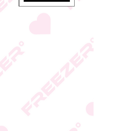
הכשרות על פי החלטת
היצרן או גוף הכשרות;
המידע המעודכן מופיע על
גבי האריזה
* טעות סופר בתיאור המוצר
או במחירו לא תחייב את
החברה
* ט.ל.ח.