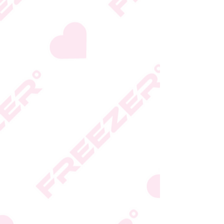
גבי האריזה
* טעות סופר בתיאור המוצר
או במחירו לא תחייב את
החברה
* ט.ל.ח.