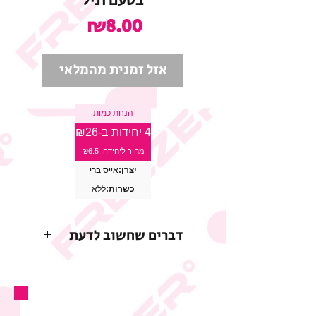
בטעם וניל
מחיר
₪8.00
אזל זמנית מהמלאי
הנחת כמות
4 יחידות ב-₪26
מחיר ליחידה: ₪6.5
יצרן:
אייס ברי
כשרות:
ללא
דברים שחשוב לדעת
* התמונות להמחשה בלבד
* החברה שומרת לעצמה את
הזכות לשנות או להפסיק