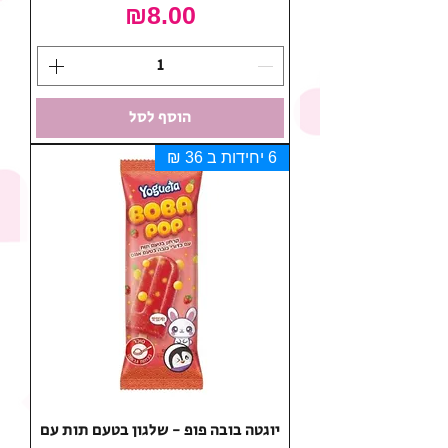
מחיר
₪8.00
הוסף לסל
6 יחידות ב 36 ₪
יוגטה בובה פופ - שלגון בטעם תות עם