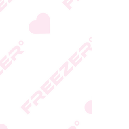
המידע המעודכן מופיע על
גבי האריזה
* טעות סופר בתיאור המוצר
או במחירו לא תחייב את
החברה
* ט.ל.ח.