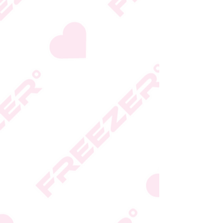
המידע המעודכן מופיע על
גבי האריזה
* טעות סופר בתיאור המוצר
או במחירו לא תחייב את
החברה
* ט.ל.ח.