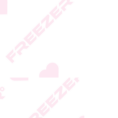
* ט.ל.ח.