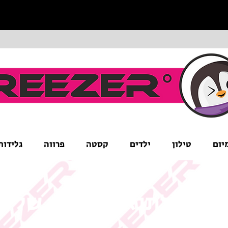
יום
טילון
ילדים
קסטה
פרווה
גלידות
ים לב לתנאי המבצע של ה