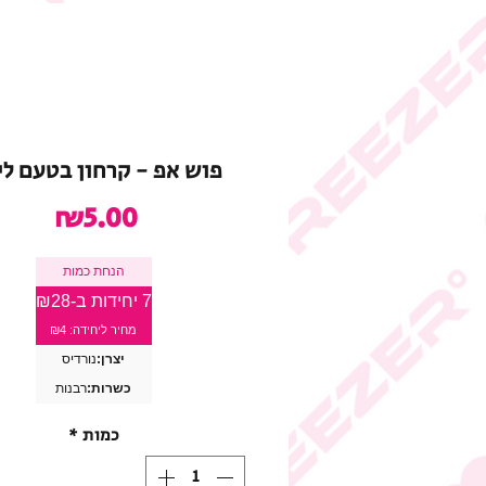
פוש אפ - קרחון בטעם לי
מחיר
₪5.00
הנחת כמות
7 יחידות ב-₪28
מחיר ליחידה: ₪4
יצרן:
נורדיס
כשרות:
רבנות
כמות
*