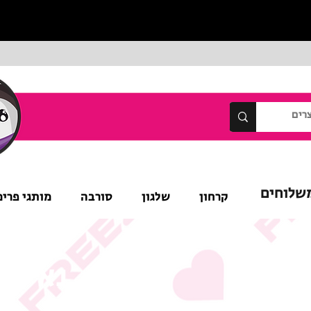
שלוחים
קרחון
שלגון
סורבה
מותגי פרימ
נא לש