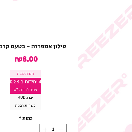
טילון אמפרזה - בטעם קרמל
מחיר
₪8.00
הנחת כמות
4 יחידות ב-₪28
מחיר ליחידה: ₪7
יצרן:
RUD
כשרות:
רבנות
כמות
*