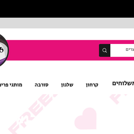
שלוחים
קרחון
שלגון
סורבה
מותגי פרימ
נא לש