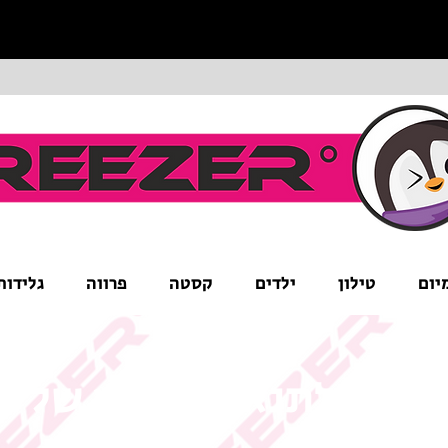
יום
טילון
ילדים
קסטה
פרווה
גלידות
ים לב לתנאי המבצע של ה