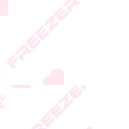
* ט.ל.ח.