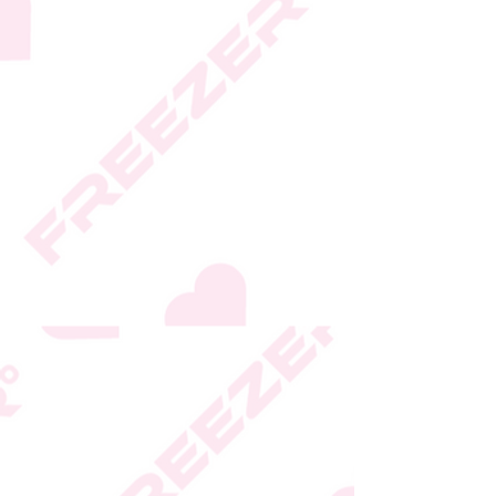
* ט.ל.ח.