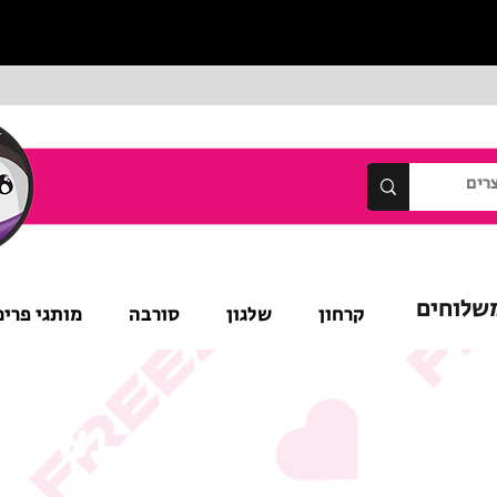
שלוחים
קרחון
שלגון
סורבה
מותגי פרימ
נא לש