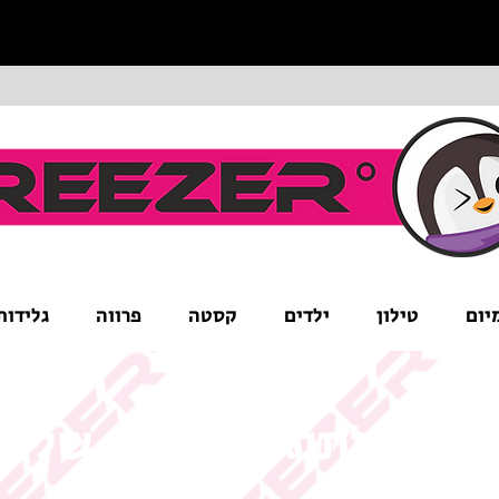
יום
טילון
ילדים
קסטה
פרווה
גלידות
ים לב לתנאי המבצע של ה