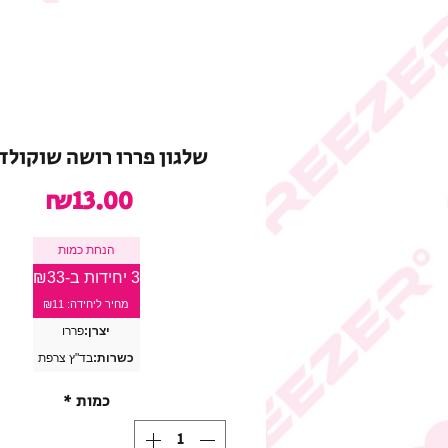
שלגון פררו רושה שוקולד 
מחיר
₪13.00
הנחת כמות
3 יחידות ב-₪33
מחיר ליחידה: ₪11
יצרן:
פררו
כשרות:
בד"ץ צרפת
כמות
*