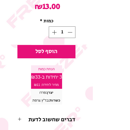
מחיר
₪13.00
כמות
*
הוסף לסל
הנחת כמות
3 יחידות ב-₪33
מחיר ליחידה: ₪11
יצרן:
פררו
כשרות:
בד"ץ צרפת
דברים שחשוב לדעת