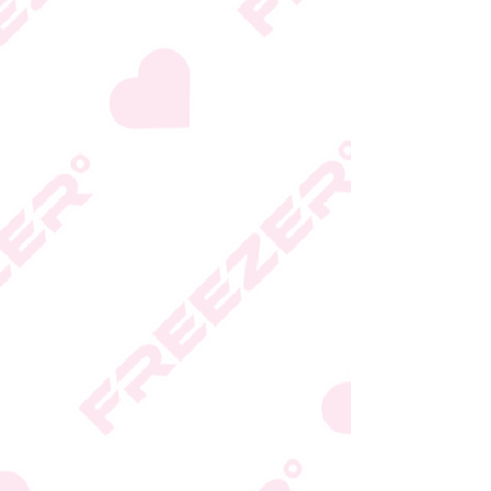
היצרן או גוף הכשרות;
המידע המעודכן מופיע על
גבי האריזה
* טעות סופר בתיאור המוצר
או במחירו לא תחייב את
החברה
* ט.ל.ח.