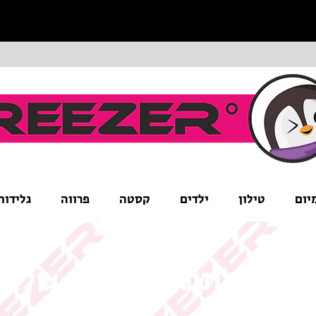
יום
טילון
ילדים
קסטה
פרווה
גלידות
ים לב לתנאי המבצע של ה