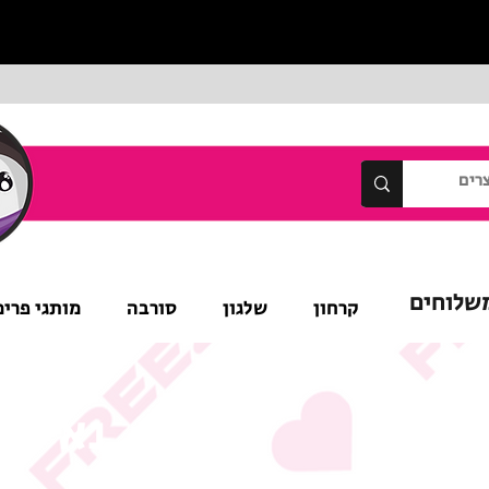
שלוחים
קרחון
שלגון
סורבה
מותגי פרימ
נא לש