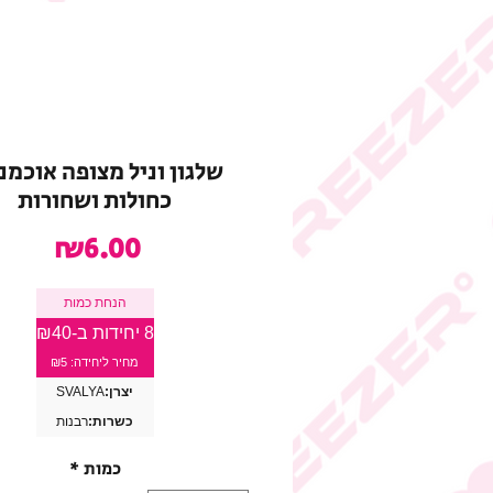
שלגון וניל מצופה אוכמנ
כחולות ושחורות
מחיר
₪6.00
הנחת כמות
8 יחידות ב-₪40
מחיר ליחידה: ₪5
יצרן:
SVALYA
כשרות:
רבנות
כמות
*