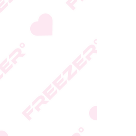
* טעות סופר בתיאור המוצר
או במחירו לא תחייב את
החברה
* ט.ל.ח.