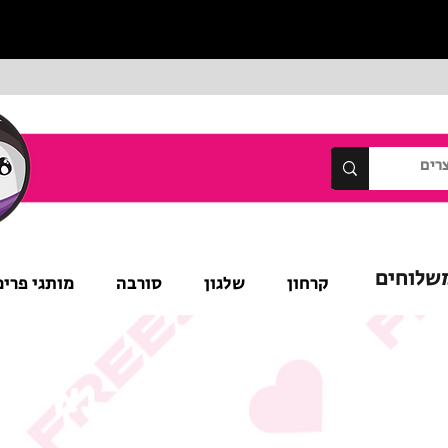
שלוחים
קרחון
שלגון
סורבה
מותגי פרימ
נא לש