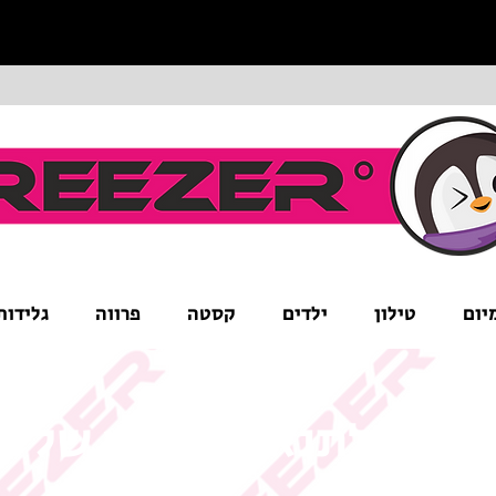
יום
טילון
ילדים
קסטה
פרווה
גלידות
ים לב לתנאי המבצע של ה