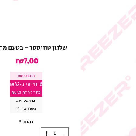
שלגון טוויסטר - בטעם מר
מחיר
₪7.00
הנחת כמות
6 יחידות ב-₪32
מחיר ליחידה: ₪5.33
יצרן:
שטראוס
כשרות:
בד"ץ
כמות
*