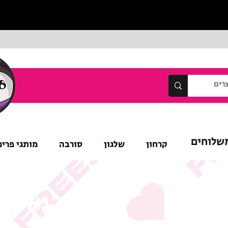
שלוחים
קרחון
שלגון
סורבה
מותגי פרימ
נא לש