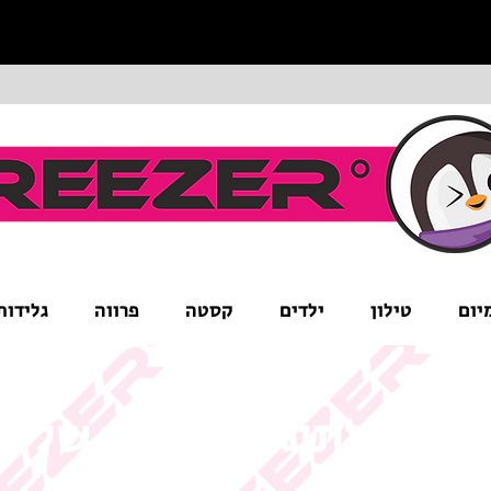
יום
טילון
ילדים
קסטה
פרווה
גלידות
ים לב לתנאי המבצע של ה