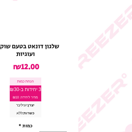
שלגון דונאט בטעם שוקו
ועוגיות
מחיר
₪12.00
הנחת כמות
3 יחידות ב-₪30
מחיר ליחידה: ₪10
יצרן:
יוניליבר
כשרות:
ללא
כמות
*