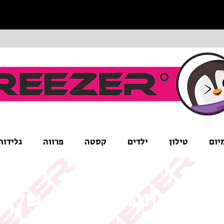
יום
טילון
ילדים
קסטה
פרווה
גלידות
ים לב לתנאי המבצע של ה