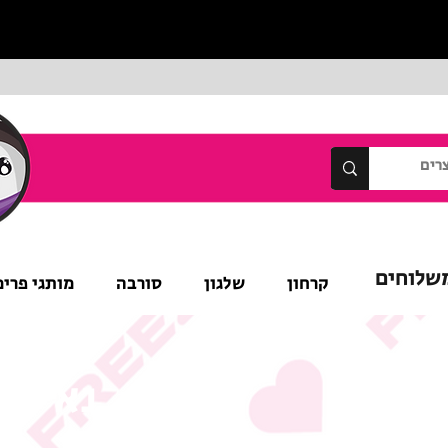
שלוחים
קרחון
שלגון
סורבה
מותגי פרימ
נא לש