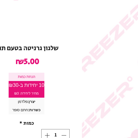
שלגון גרניטה בטעם תו
מחיר
₪5.00
הנחת כמות
10 יחידות ב-₪30
מחיר ליחידה: ₪3
יצרן:
פלדמן
כשרות:
חתם סופר
כמות
*