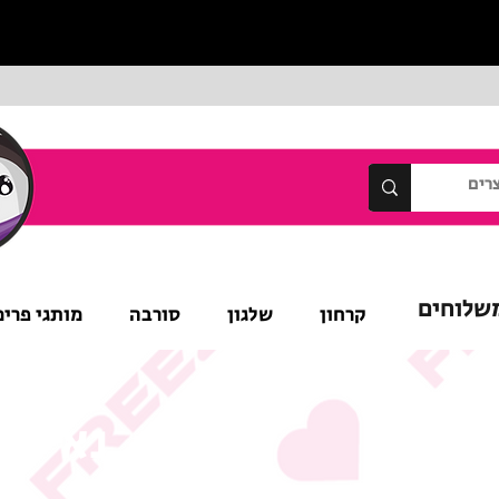
שלוחים
קרחון
שלגון
סורבה
מותגי פרימ
נא לש