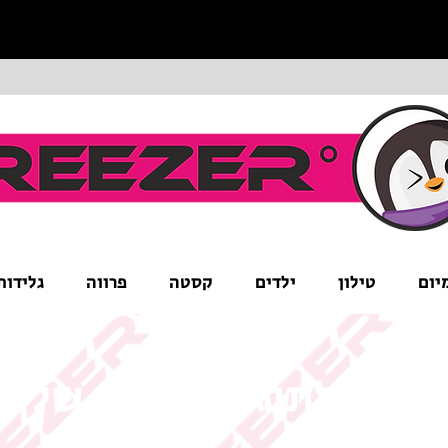
יום
טילון
ילדים
קסטה
פרווה
גלידות
ים לב לתנאי המבצע של ה