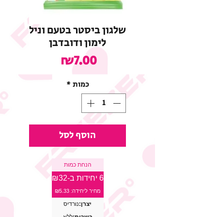
שלגון ביסטר בטעם וניל
לימון ודובדבן
מחיר
₪7.00
כמות
*
הוסף לסל
הנחת כמות
6 יחידות ב-₪32
מחיר ליחידה: ₪5.33
יצרן:
נורדיס
כשרות:
ללא