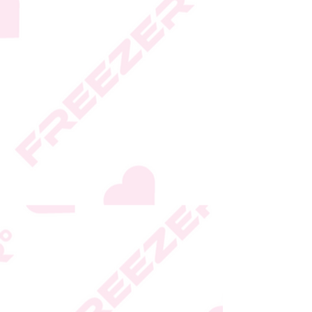
* ט.ל.ח.