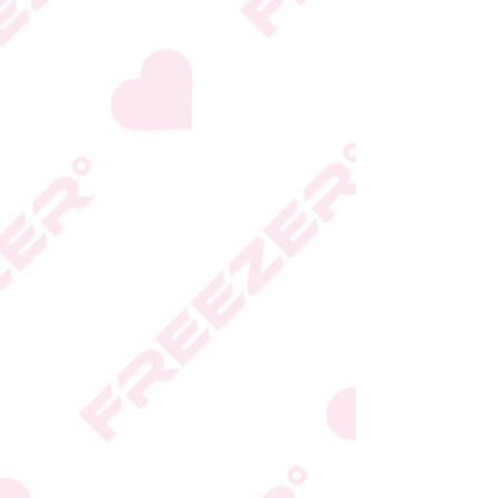
* טעות סופר בתיאור המוצר
או במחירו לא תחייב את
החברה
* ט.ל.ח.