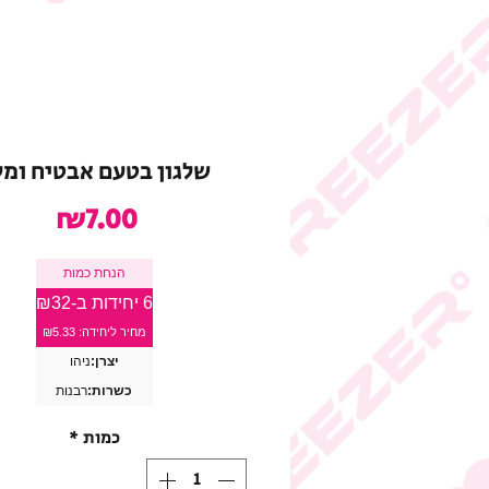
שלגון בטעם אבטיח ומל
מחיר
₪7.00
הנחת כמות
6 יחידות ב-₪32
מחיר ליחידה: ₪5.33
יצרן:
ניהו
כשרות:
רבנות
כמות
*