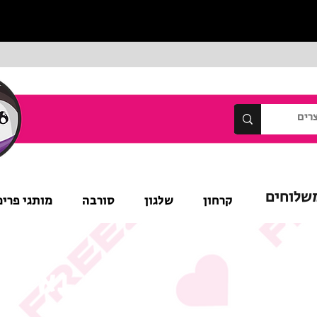
שלוחים
קרחון
שלגון
סורבה
מותגי פרימ
נא לש