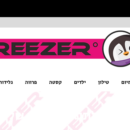
יום
טילון
ילדים
קסטה
פרווה
גלידות
ים לב לתנאי המבצע של ה