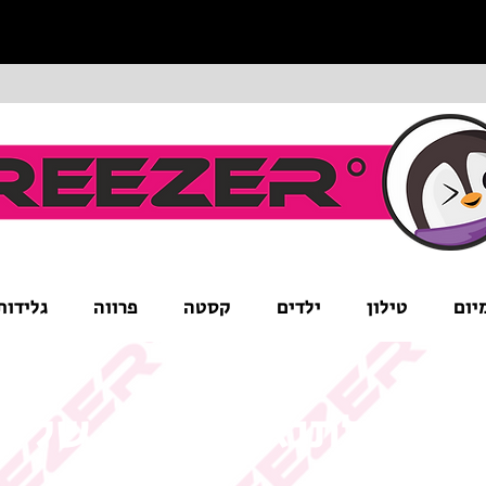
יום
טילון
ילדים
קסטה
פרווה
גלידות
ים לב לתנאי המבצע של ה