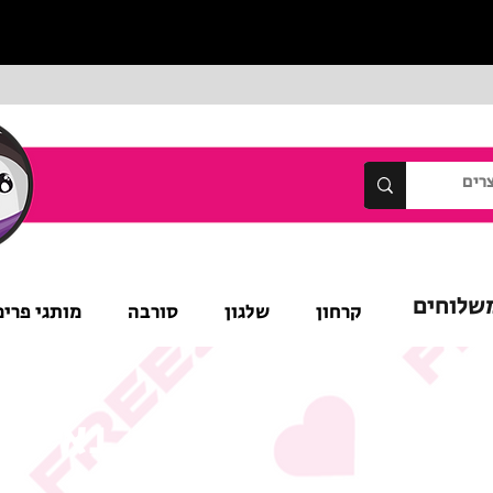
שלוחים
קרחון
שלגון
סורבה
מותגי פרימ
נא לש