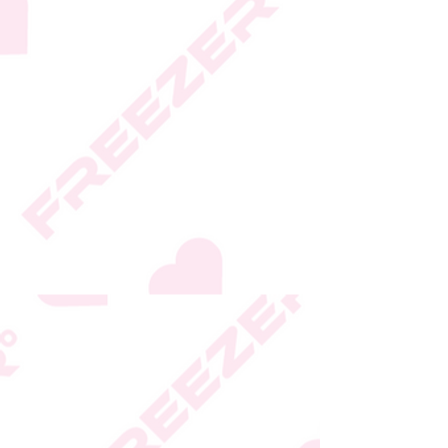
* טעות סופר בתיאור המוצר
או במחירו לא תחייב את
החברה
* ט.ל.ח.