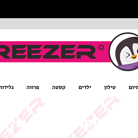
יום
טילון
ילדים
קסטה
פרווה
גלידות
ים לב לתנאי המבצע של ה