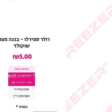
רולר ספירלו - בננה מצו
שוקולד
מחיר
₪5.00
הנחת כמות
7 יחידות ב-₪28
מחיר ליחידה: ₪4
יצרן:
קולורדו
כשרות:
בד"ץ
כמות
*