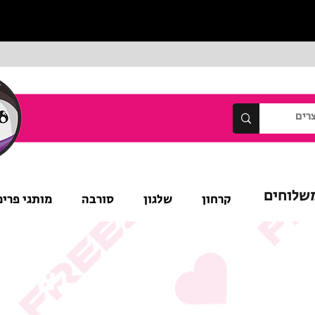
שלוחים
קרחון
שלגון
סורבה
מותגי פרימ
נא לש