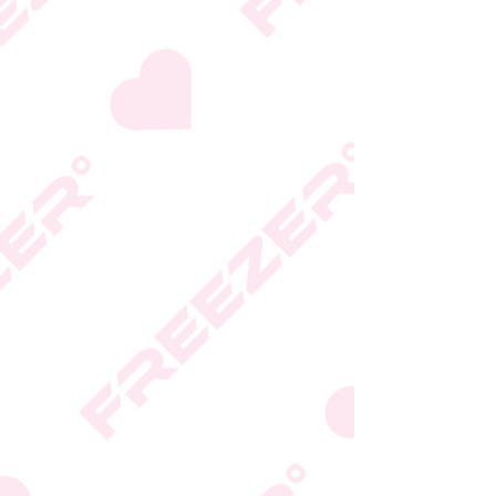
המידע המעודכן מופיע על
גבי האריזה
* טעות סופר בתיאור המוצר
או במחירו לא תחייב את
החברה
* ט.ל.ח.