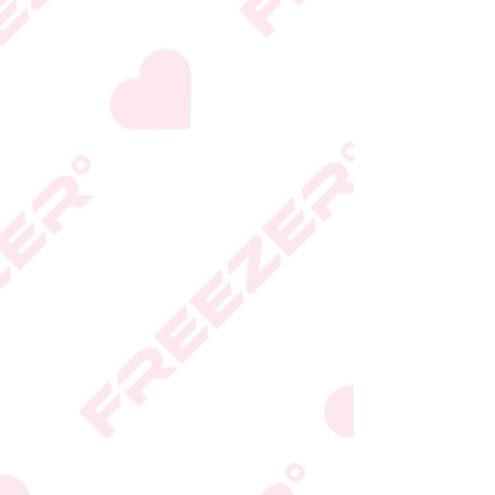
היצרן או גוף הכשרות;
המידע המעודכן מופיע על
גבי האריזה
* טעות סופר בתיאור המוצר
או במחירו לא תחייב את
החברה
* ט.ל.ח.