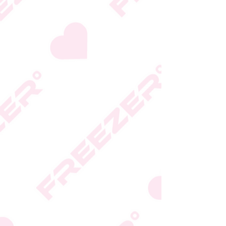
היצרן או גוף הכשרות;
המידע המעודכן מופיע על
גבי האריזה
* טעות סופר בתיאור המוצר
או במחירו לא תחייב את
החברה
* ט.ל.ח.