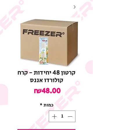
קרטון 48 יחידות - קרח
קולורדו אננס
מחיר
₪48.00
כמות
*