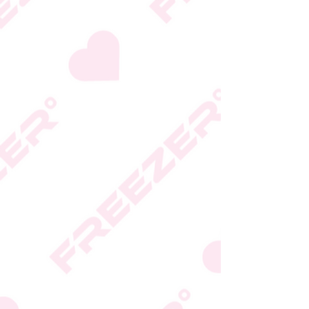
היצרן או גוף הכשרות;
המידע המעודכן מופיע על
גבי האריזה
* טעות סופר בתיאור המוצר
או במחירו לא תחייב את
החברה
* ט.ל.ח.