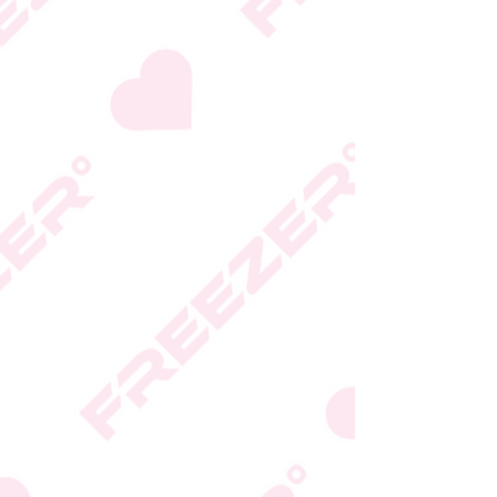
היצרן או גוף הכשרות;
המידע המעודכן מופיע על
גבי האריזה
* טעות סופר בתיאור המוצר
או במחירו לא תחייב את
החברה
* ט.ל.ח.