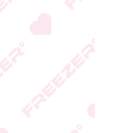
היצרן או גוף הכשרות;
המידע המעודכן מופיע על
גבי האריזה
* טעות סופר בתיאור המוצר
או במחירו לא תחייב את
החברה
* ט.ל.ח.