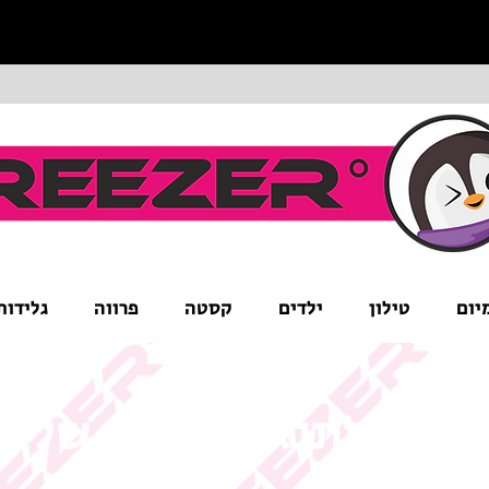
יום
טילון
ילדים
קסטה
פרווה
גלידות
ים לב לתנאי המבצע של ה