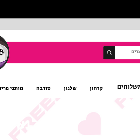
שלוחים
קרחון
שלגון
סורבה
מותגי פרימ
נא לש