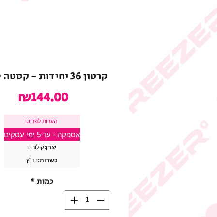
קרטון 36 יחידות - קסטה סנקור
מחי
₪144.00
הערות לפריט
אספקה - עד 5 ימי עסקים
יצרן:
קולורדו
כשרות:
בד"ץ
כמות
*