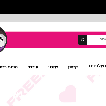
שלוחים
קרחון
שלגון
סורבה
מותגי פרימ
נא לש