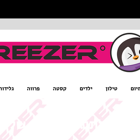
יום
טילון
ילדים
קסטה
פרווה
גלידות
ים לב לתנאי המבצע של ה