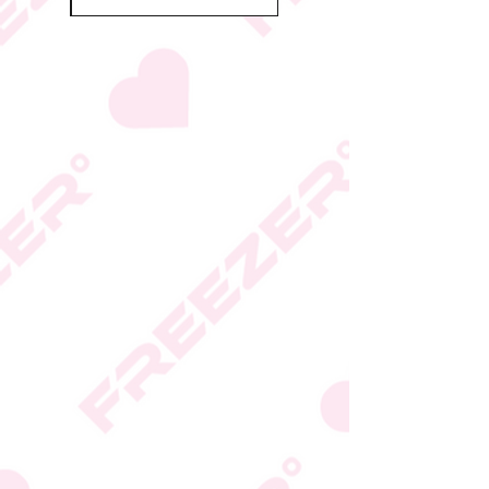
הכשרות על פי החלטת
היצרן או גוף הכשרות;
המידע המעודכן מופיע על
גבי האריזה
* טעות סופר בתיאור המוצר
או במחירו לא תחייב את
החברה
* ט.ל.ח.