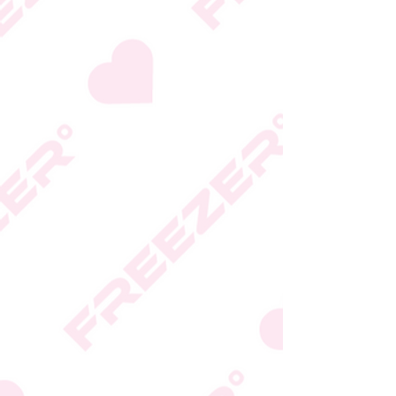
היצרן או גוף הכשרות;
המידע המעודכן מופיע על
גבי האריזה
* טעות סופר בתיאור המוצר
או במחירו לא תחייב את
החברה
* ט.ל.ח.